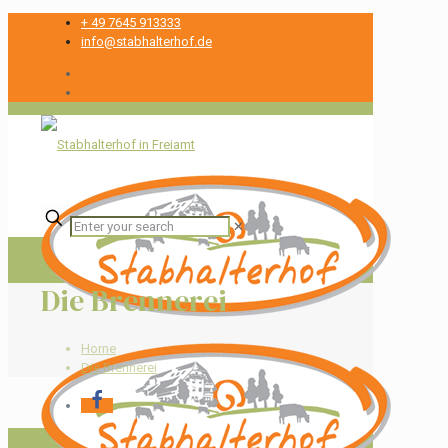
+ 49 7645 913333
info@stabhalterhof.de
✕
Die Brennerei
Home
Die Brennerei